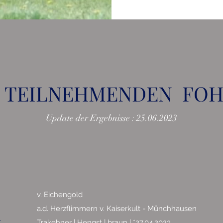
 TEILNEHMENDEN FO
Update der Ergebnisse : 25.06.2023
v. Eichengold
a.d. Herzflimmern v. Kaiserkult - Münchhausen
Trakehner | Hengst | braun | *27.04.2023