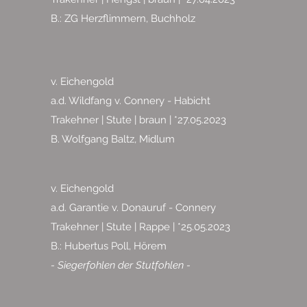
N
B.: ZG Herzflimmern, Buchholz
v. Eichengold
a.d. Wildfang v. Connery - Habicht
Trakehner | Stute | braun | *27.05.2023
B. Wolfgang Baltz, Midlum
v. Eichengold
a.d. Garantie v. Donauruf - Connery
Trakehner | Stute | Rappe | *25.05.2023
B.: Hubertus Poll, Hörem
- Siegerfohlen der Stutfohlen -