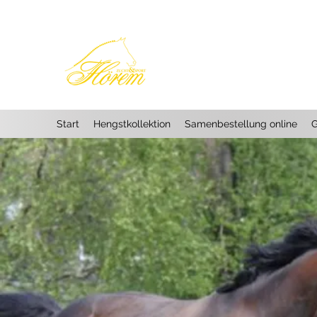
HENGSTSTATION
www.hoerem.de
Start
Hengstkollektion
Samenbestellung online
G