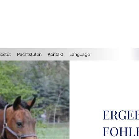
 GESTÜT HÖREM
estüt
Pachtstuten
Kontakt
Language
ERGE
FOHL