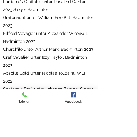
Lordship’s Graffalo unter Rosalind Canter,
2023 Sieger Badminton
Grafenacht unter William Fox-Pitt, Badminton
2023
Ellfield Voyager unter Alexander Whewall,
Badminton 2023
Church’ile unter Arthur Marx, Badminton 2023
Graf Cavalier unter Izzy Taylor, Badminton
2023
Absolut Gold unter Nicolas Touzaint, WEF
2022
Santana's Boy) unter Johanna Zantop, Sieger
Junioren-Europameisterschaft der
Telefon
Facebook
Vielseitigkeit 2015
Grafenstolz hat aktuell 54 Nachkommen auf
3*-Niveau oder höher
2016 Burghley Young Horse Event: 8von 80