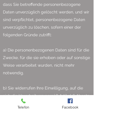
dass Sie betreffende personenbezogene
Daten unverzüglich gelöscht werden, und wir
sind verpflichtet, personenbezogene Daten
unverzüglich zu löschen, sofern einer der
folgenden Gründe zutrifft:
a) Die personenbezogenen Daten sind für die
Zwecke, für die sie erhoben oder auf sonstige
Weise verarbeitet wurden, nicht mehr
notwendig.
b) Sie widerrufen Ihre Einwilligung, auf die
sich die Verarbeitung gemäß Artikel 6 Absatz
1 DSGVO Buchstabe a oder Artikel 9 Absatz 2
Telefon
Facebook
Buchstabe a DSGVO stützte, und es fehlt an
einer anderweitigen Rechtsgrundlage für die
Verarbeitung.