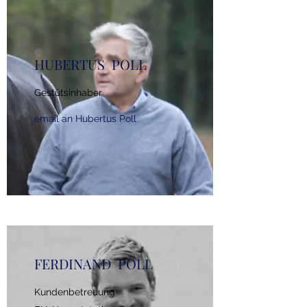
HUBERTUS POLL
Gestütsinhaber
email an Hubertus Poll
FERDINAND POLL
Kundenbetreuung